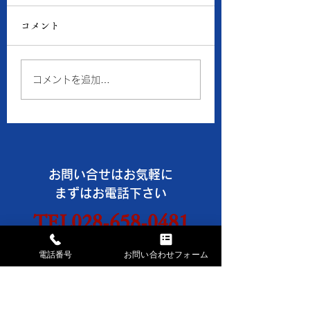
ラチナ価格
ラチナ価格
コメント
● 買取 K18：17,016
● 買取 K18：16,
円 Pt900：8,050円 ●
円 Pt900：7,94
質預り K18：15,300
質預り K18：14,
コメントを追加…
円 Pt900：7,200円 ※
円 Pt900：7,10
１ｇの消費税込価格です。
１ｇの消費税込価格
※現在、貴金属価格が高騰
※現在、貴金属価格
しています。 一部メーカ
しています。 一部
ーのインゴット・コイン等
ーのインゴット・コ
お問い合せはお気軽に
の製品や商品の買取金額が
の製品や商品の買取
高額になる場合、 当店で
高額になる場合、 
まずはお電話下さい
はお取引できなかったり、
はお取引できなかっ
TEL028-658-0481
買取金額の上限を制限させ
買取金額の上限を制
ていただく事がございます
ていただく事がござ
AM9:30～PM6:30 日・祝休
電話番号
お問い合わせフォーム
のでご了承ください。
のでご了承ください
《《 お盆休みのお知らせ
《《 お盆休みのお
お問い合わせフォームは
こちらから→
》》 ※8
》》 ※8