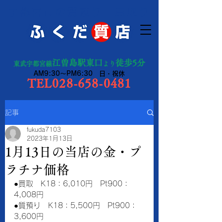
宇都宮市の質預り・買取り
江曽島駅東口
徒歩5分
東武宇都宮線
より
AM9:30～PM6:30 日・祝休
TEL028-658-0481
記事
fukuda7103
2023年1月13日
1月13日の当店の金・プ
ラチナ価格
●買取　K18：6,010円　Pt900：
4,008円　　
●質預り　K18：5,500円　Pt900：
3,600円