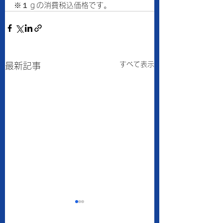
※１ｇの消費税込価格です。
すべて表示
最新記事
8月6日の当店の金・プ
8月5日の当店の