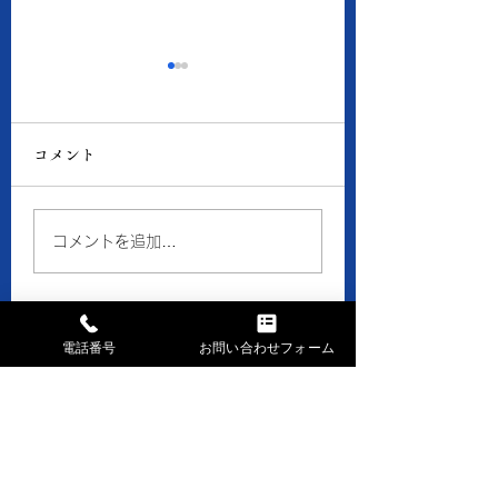
8月6日の当店の金・プ
8月5日の当店の
ラチナ価格
ラチナ価格
コメント
● 買取 K18：17,016
● 買取 K18：16,
円 Pt900：8,050円 ●
円 Pt900：7,94
質預り K18：15,300
質預り K18：14,
コメントを追加…
円 Pt900：7,200円 ※
円 Pt900：7,10
１ｇの消費税込価格です。
１ｇの消費税込価格
※現在、貴金属価格が高騰
※現在、貴金属価格
しています。 一部メーカ
しています。 一部
電話番号
お問い合わせフォーム
ーのインゴット・コイン等
ーのインゴット・コ
お問い合せはお気軽に
の製品や商品の買取金額が
の製品や商品の買取
高額になる場合、 当店で
高額になる場合、 
まずはお電話下さい
はお取引できなかったり、
はお取引できなかっ
TEL028-658-0481
買取金額の上限を制限させ
買取金額の上限を制