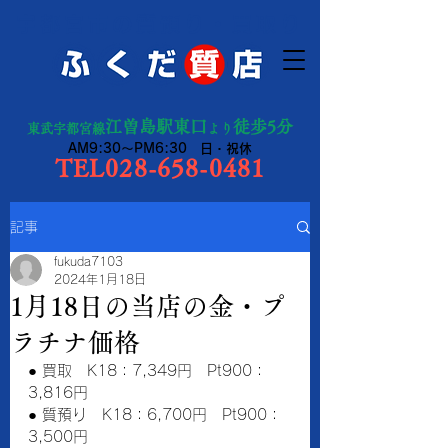
宇都宮市の質預り・買取り
江曽島駅東口
徒歩5分
東武宇都宮線
より
AM9:30～PM6:30 日・祝休
TEL028-658-0481
記事
fukuda7103
2024年1月18日
1月18日の当店の金・プ
ラチナ価格
● 買取　K18：7,349円　Pt900：
3,816円　　
● 質預り　K18：6,700円　Pt900：
3,500円