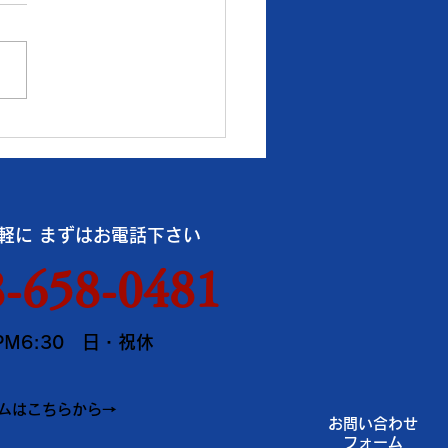
取 K18：16,193円
00：7,941円 ● 質預り
：14,500円 Pt900：
100円 ※１ｇの消費税込価格
。 ※現在、貴金属価格が高
ています。 一部メーカーの
ゴット・コイン等の製品や商
買取金額が高額になる場合、
軽に まずはお電話下さい
ではお取引できなかったり、
金額の上限を制限させていた
-658-0481
事がございますのでご了承く
い。 《《 お盆休みのお知ら
PM6:30 日・祝休
》 ※8
ムはこちらから→
お問い合わせ
フォーム