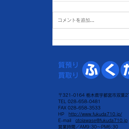
価格
● 買取 K18：16,898円
コメントを追加…
Pt900：7,931円 ● 質預り
K18：15,200円 Pt900：
7,100円 ※１ｇの消費税込価格
です。 ※現在、貴金属価格が高
騰しています。 一部メーカーの
インゴット・コイン等の製品や商
質預り
品の買取金額が高額になる場合、
当店ではお取引できなかったり、
買取り
買取金額の上限を制限させていた
だく事がございますのでご了承く
ださい。 《《 お盆休みのお知ら
〒321-0164 栃木県宇都宮市双葉2
せ 》》 ※8
TEL 028-658-0481
FAX 028-658-3533
HP
http://www.fukuda710.jp/
​E-mail
otoiawase@fukuda710.jp
営業時間／AM9:30～PM6:30