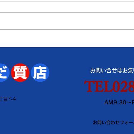
価格
価格
● 買取 K18：17,016円
● 買
Pt900：8,050円 ● 質預り
Pt9
K18：15,300円 Pt900：
K18
7,200円 ※１ｇの消費税込価格
7,
です。 ※現在、貴金属価格が高
です
騰しています。 一部メーカーの
騰し
インゴット・コイン等の製品や商
イン
品の買取金額が高額になる場合、
品の
お問い合せはお気
当店ではお取引できなかったり、
当店
買取金額の上限を制限させていた
買取
TEL028
だく事がございますのでご了承く
だく
ださい。 《《 お盆休みのお知ら
ださ
丁目7-4
AM9:30～
せ 》》 ※8
せ 》
お問い合わせフォー