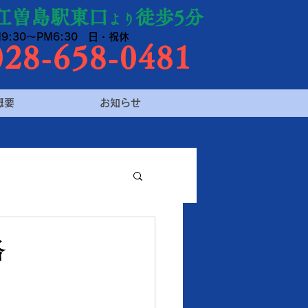
江曽島駅東口
徒歩5分
より
9:30～PM6:30 日・祝休
28-658-0481
概要
お知らせ
格