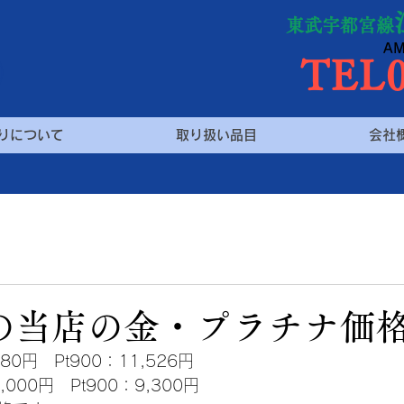
り
東武宇都宮線
AM
TEL0
りについて
取り扱い品目
会社
日の当店の金・プラチナ価
80円　Pt900：11,526円
,000円　Pt900：9,300円