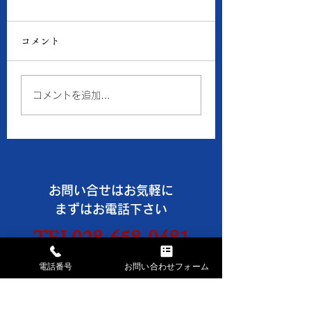
8月6日の当店の金・プ
8月5日の当店の
ラチナ価格
ラチナ価格
コメント
● 買取 K18：17,016
● 買取 K18：16,
円 Pt900：8,050円 ●
円 Pt900：7,94
質預り K18：15,300
質預り K18：14,
コメントを追加…
円 Pt900：7,200円 ※
円 Pt900：7,10
１ｇの消費税込価格です。
１ｇの消費税込価格
※現在、貴金属価格が高騰
※現在、貴金属価格
しています。 一部メーカ
しています。 一部
ーのインゴット・コイン等
ーのインゴット・コ
お問い合せはお気軽に
の製品や商品の買取金額が
の製品や商品の買取
高額になる場合、 当店で
高額になる場合、 
まずはお電話下さい
はお取引できなかったり、
はお取引できなかっ
TEL028-658-0481
買取金額の上限を制限させ
買取金額の上限を制
ていただく事がございます
ていただく事がござ
AM9:30～PM6:30 日・祝休
電話番号
お問い合わせフォーム
のでご了承ください。
のでご了承ください
《《 お盆休みのお知らせ
《《 お盆休みのお
お問い合わせフォームは
こちらから→
》》 ※8
》》 ※8