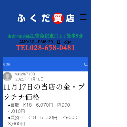
宇都宮市の質預り・買取り
江曽島駅東口
徒歩5分
東武宇都宮線
より
AM9:30～PM6:30 日・祝休
TEL028-658-0481
記事
fukuda7103
2022年11月18日
11月17日の当店の金・プ
ラチナ価格
●買取　K18：6,070円　Pt900：
4,010円　　
●質預り　K18：5,500円　Pt900：
3,600円