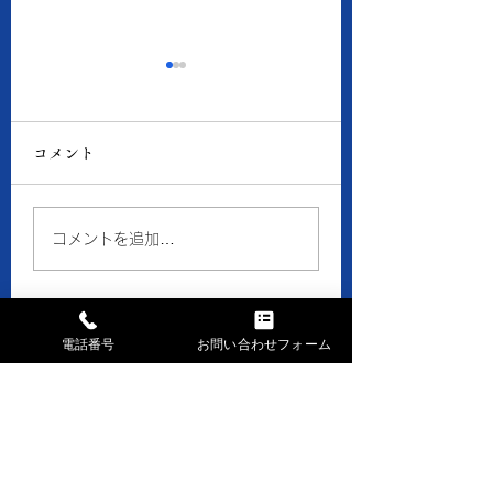
8月6日の当店の金・プ
8月5日の当店の
ラチナ価格
ラチナ価格
コメント
● 買取 K18：17,016
● 買取 K18：16,
円 Pt900：8,050円 ●
円 Pt900：7,94
質預り K18：15,300
質預り K18：14,
コメントを追加…
円 Pt900：7,200円 ※
円 Pt900：7,10
１ｇの消費税込価格です。
１ｇの消費税込価格
※現在、貴金属価格が高騰
※現在、貴金属価格
しています。 一部メーカ
しています。 一部
電話番号
お問い合わせフォーム
ーのインゴット・コイン等
ーのインゴット・コ
お問い合せはお気軽に
の製品や商品の買取金額が
の製品や商品の買取
高額になる場合、 当店で
高額になる場合、 
まずはお電話下さい
はお取引できなかったり、
はお取引できなかっ
TEL028-658-0481
買取金額の上限を制限させ
買取金額の上限を制