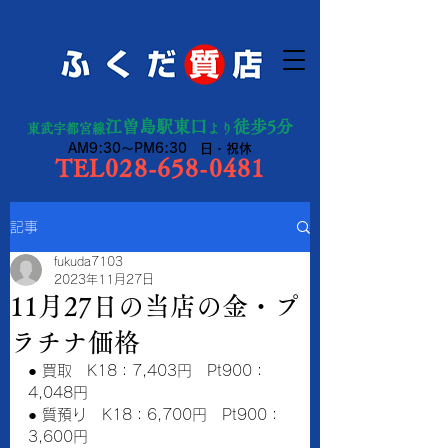
宇都宮市の質預り・買取り
江曽島駅東口
徒歩5分
東武宇都宮線
より
AM9:30～PM6:30 日・祝休
TEL028-658-0481
記事
fukuda7103
2023年11月27日
11月27日の当店の金・プ
ラチナ価格
● 買取　K18：7,403円　Pt900：
4,048円　　
● 質預り　K18：6,700円　Pt900：
3,600円