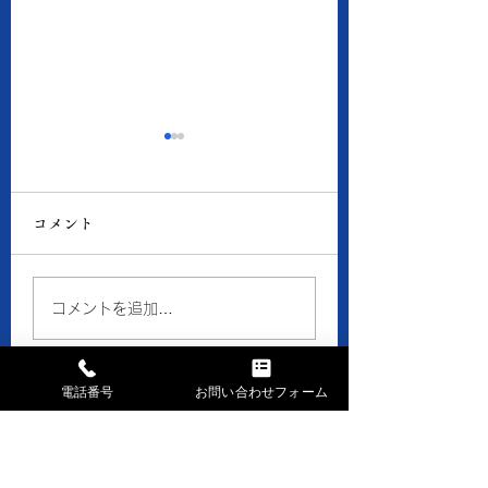
8月6日の当店の金・プ
8月5日の当店の
ラチナ価格
ラチナ価格
コメント
● 買取 K18：17,016
● 買取 K18：16,
円 Pt900：8,050円 ●
円 Pt900：7,94
質預り K18：15,300
質預り K18：14,
コメントを追加…
円 Pt900：7,200円 ※
円 Pt900：7,10
１ｇの消費税込価格です。
１ｇの消費税込価格
※現在、貴金属価格が高騰
※現在、貴金属価格
電話番号
お問い合わせフォーム
しています。 一部メーカ
しています。 一部
ーのインゴット・コイン等
ーのインゴット・コ
お問い合せはお気軽に
の製品や商品の買取金額が
の製品や商品の買取
高額になる場合、 当店で
高額になる場合、 
まずはお電話下さい