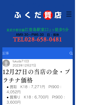
宇都宮市の質預り・買取り
江曽島駅東口
徒歩5分
東武宇都宮線
より
AM9:30～PM6:30 日・祝休
TEL028-658-0481
記事
fukuda7103
2023年12月27日
12月27日の当店の金・プ
ラチナ価格
● 買取　K18：7,271円　Pt900：
4,052円　　
● 質預り　K18：6,700円　Pt900：
3,600円