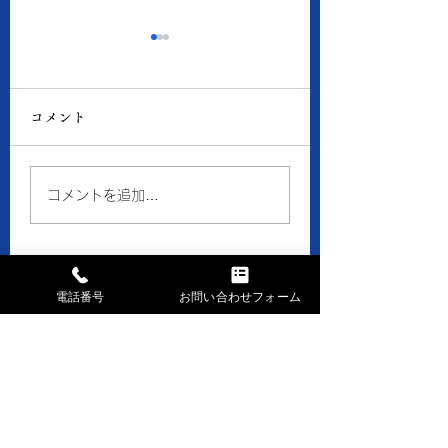
8月5日の当店の金・プ
8月4日の当店の
ラチナ価格
ラチナ価格
コメント
● 買取 K18：16,193
● 買取 K18：16,
円 Pt900：7,941円 ●
円 Pt900：7,48
質預り K18：14,500
質預り K18：14,
コメントを追加…
円 Pt900：7,100円 ※
円 Pt900：6,70
１ｇの消費税込価格です。
１ｇの消費税込価格
※現在、貴金属価格が高騰
※現在、貴金属価格
しています。 一部メーカ
しています。 一部
電話番号
お問い合わせフォーム
ーのインゴット・コイン等
ーのインゴット・コ
お問い合せはお気軽に
の製品や商品の買取金額が
の製品や商品の買取
高額になる場合、 当店で
高額になる場合、 
まずはお電話下さい
はお取引できなかったり、
はお取引できなかっ
TEL028-658-0481
買取金額の上限を制限させ
買取金額の上限を制
ていただく事がございます
ていただく事がござ
AM9:30～PM6:30 日・祝休