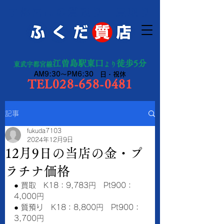
宇都宮市の質預り・買取り
江曽島駅東口
徒歩5分
東武宇都宮線
より
AM9:30～PM6:30 日・祝休
TEL028-658-0481
記事
fukuda7103
2024年12月9日
12月9日の当店の金・プ
ラチナ価格
● 買取　K18：9,783円　Pt900：
4,000円
● 質預り　K18：8,800円　Pt900：
3,700円