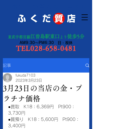
宇都宮市の質預り・買取り
江曽島駅東口
徒歩5分
東武宇都宮線
より
AM9:30～PM6:30 日・祝休
TEL028-658-0481
記事
fukuda7103
2023年3月23日
3月23日の当店の金・プ
ラチナ価格
●買取　K18：6,369円　Pt900：
3,730円　　
●質預り　K18：5,600円　Pt900：
3,400円