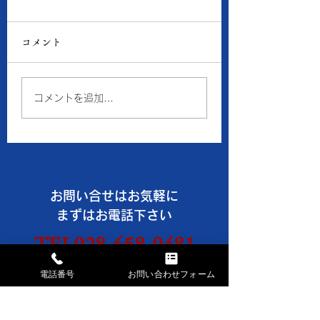
8月6日の当店の金・プ
8月5日の当店の
ラチナ価格
ラチナ価格
コメント
● 買取 K18：17,016
● 買取 K18：16,
円 Pt900：8,050円 ●
円 Pt900：7,94
質預り K18：15,300
質預り K18：14,
コメントを追加…
円 Pt900：7,200円 ※
円 Pt900：7,10
１ｇの消費税込価格です。
１ｇの消費税込価格
※現在、貴金属価格が高騰
※現在、貴金属価格
しています。 一部メーカ
しています。 一部
ーのインゴット・コイン等
ーのインゴット・コ
お問い合せはお気軽に
の製品や商品の買取金額が
の製品や商品の買取
高額になる場合、 当店で
高額になる場合、 
まずはお電話下さい
はお取引できなかったり、
はお取引できなかっ
TEL028-658-0481
買取金額の上限を制限させ
買取金額の上限を制
ていただく事がございます
ていただく事がござ
AM9:30～PM6:30 日・祝休
電話番号
お問い合わせフォーム
のでご了承ください。
のでご了承ください
《《 お盆休みのお知らせ
《《 お盆休みのお
お問い合わせフォームは
こちらから→
》》 ※8
》》 ※8