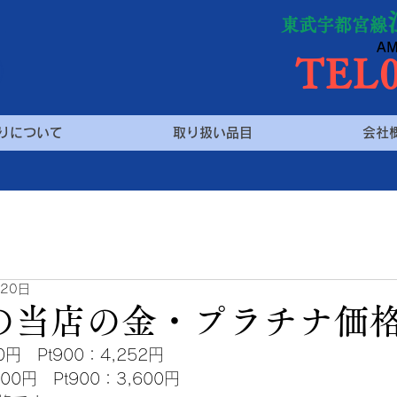
り
東武宇都宮線
AM
TEL0
りについて
取り扱い品目
会社
月20日
日の当店の金・プラチナ価
0円　Pt900：4,252円　　
00円　Pt900：3,600円