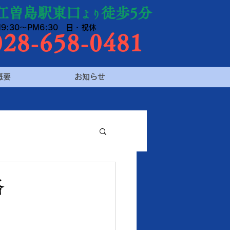
江曽島駅東口
徒歩5分
より
9:30～PM6:30 日・祝休
28-658-0481
概要
お知らせ
格