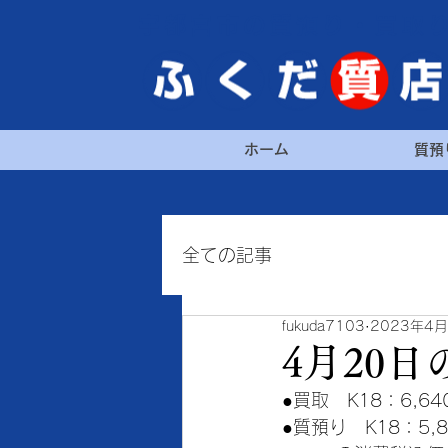
宇都宮市の質預り・買取
ホーム
質預
全ての記事
fukuda7103
2023年4
4月20
●買取　K18：6,64
●質預り　K18：5,8