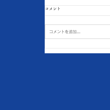
8月7日の当店の金・プラチナ
コメント
価格
● 買取 K18：16,898円
コメントを追加…
Pt900：7,931円 ● 質預り
K18：15,200円 Pt900：
7,100円 ※１ｇの消費税込価格
です。 ※現在、貴金属価格が高
騰しています。 一部メーカーの
インゴット・コイン等の製品や商
品の買取金額が高額になる場合、
当店ではお取引できなかったり、
買取金額の上限を制限させていた
だく事がございますのでご了承く
ださい。 《《 お盆休みのお知ら
せ 》》 ※8