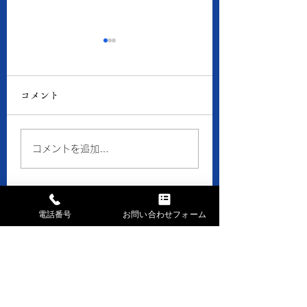
8月6日の当店の金・プ
8月5日の当店の
ラチナ価格
ラチナ価格
コメント
● 買取 K18：17,016
● 買取 K18：16,
円 Pt900：8,050円 ●
円 Pt900：7,94
質預り K18：15,300
質預り K18：14,
コメントを追加…
円 Pt900：7,200円 ※
円 Pt900：7,10
１ｇの消費税込価格です。
１ｇの消費税込価格
※現在、貴金属価格が高騰
※現在、貴金属価格
しています。 一部メーカ
しています。 一部
電話番号
お問い合わせフォーム
ーのインゴット・コイン等
ーのインゴット・コ
お問い合せはお気軽に
の製品や商品の買取金額が
の製品や商品の買取
高額になる場合、 当店で
高額になる場合、 
まずはお電話下さい
はお取引できなかったり、
はお取引できなかっ
TEL028-658-0481
買取金額の上限を制限させ
買取金額の上限を制