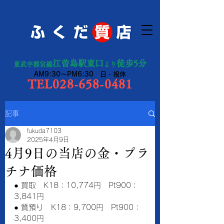
宇都宮市の質預り・買取り
江曽島駅東口
徒歩5分
東武宇都宮線
より
AM9:30～PM6:30 日・祝休
TEL028-658-0481
記事
fukuda7103
2025年4月9日
4月9日の当店の金・プラ
チナ価格
● 買取　K18：10,774円　Pt900：
3,841円
● 質預り　K18：9,700円　Pt900：
3,400円