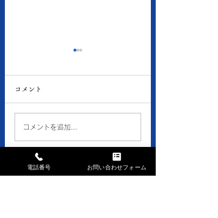
8月5日の当店の金・プ
8月4日の当店の
ラチナ価格
ラチナ価格
コメント
● 買取 K18：16,193
● 買取 K18：16,
円 Pt900：7,941円 ●
円 Pt900：7,48
質預り K18：14,500
質預り K18：14,
コメントを追加…
円 Pt900：7,100円 ※
円 Pt900：6,70
１ｇの消費税込価格です。
１ｇの消費税込価格
※現在、貴金属価格が高騰
※現在、貴金属価格
電話番号
お問い合わせフォーム
しています。 一部メーカ
しています。 一部
ーのインゴット・コイン等
ーのインゴット・コ
お問い合せはお気軽に
の製品や商品の買取金額が
の製品や商品の買取
高額になる場合、 当店で
高額になる場合、 
まずはお電話下さい
はお取引できなかったり、
はお取引できなかっ