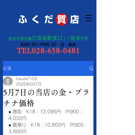
宇都宮市の質預り・買取り
江曽島駅東口
徒歩5分
東武宇都宮線
より
AM9:30～PM6:30 日・祝休
TEL028-658-0481
記事
fukuda7103
2025年5月7日
5月7日の当店の金・プラ
チナ価格
● 買取　K18：12,095円　Pt900：
4,032円
● 質預り　K18：10,800円　Pt900：
3,600円