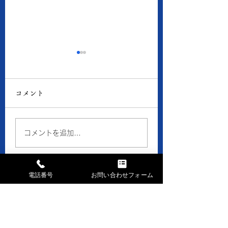
8月6日の当店の金・プ
8月5日の当店の
ラチナ価格
ラチナ価格
コメント
● 買取 K18：17,016
● 買取 K18：16,
円 Pt900：8,050円 ●
円 Pt900：7,94
質預り K18：15,300
質預り K18：14,
コメントを追加…
円 Pt900：7,200円 ※
円 Pt900：7,10
１ｇの消費税込価格です。
１ｇの消費税込価格
※現在、貴金属価格が高騰
※現在、貴金属価格
電話番号
お問い合わせフォーム
しています。 一部メーカ
しています。 一部
ーのインゴット・コイン等
ーのインゴット・コ
お問い合せはお気軽に
の製品や商品の買取金額が
の製品や商品の買取
高額になる場合、 当店で
高額になる場合、 
まずはお電話下さい
はお取引できなかったり、
はお取引できなかっ