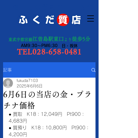
宇都宮市の質預り・買取り
江曽島駅東口
徒歩5分
東武宇都宮線
より
AM9:30～PM6:30 日・祝休
TEL028-658-0481
記事
fukuda7103
2025年6月6日
6月6日の当店の金・プラ
チナ価格
● 買取　K18：12,049円　Pt900：
4,683円
● 質預り　K18：10,800円　Pt900：
4,200円