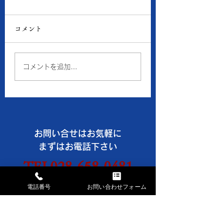
8月5日の当店の金・プ
8月4日の当店の
ラチナ価格
ラチナ価格
コメント
● 買取 K18：16,193
● 買取 K18：16,
円 Pt900：7,941円 ●
円 Pt900：7,48
質預り K18：14,500
質預り K18：14,
コメントを追加…
円 Pt900：7,100円 ※
円 Pt900：6,70
１ｇの消費税込価格です。
１ｇの消費税込価格
※現在、貴金属価格が高騰
※現在、貴金属価格
しています。 一部メーカ
しています。 一部
ーのインゴット・コイン等
ーのインゴット・コ
お問い合せはお気軽に
の製品や商品の買取金額が
の製品や商品の買取
高額になる場合、 当店で
高額になる場合、 
まずはお電話下さい
はお取引できなかったり、
はお取引できなかっ
TEL028-658-0481
買取金額の上限を制限させ
買取金額の上限を制
ていただく事がございます
ていただく事がござ
AM9:30～PM6:30 日・祝休
電話番号
お問い合わせフォーム
のでご了承ください。
のでご了承ください
《《 お盆休みのお知らせ
《《 お盆休みのお
お問い合わせフォームは
こちらから→
》》 ※8
》》 ※8