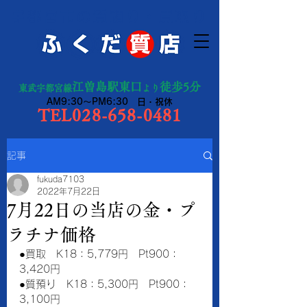
宇都宮市の質預り・買取り
江曽島駅東口
徒歩5分
東武宇都宮線
より
AM9:30～PM6:30 日・祝休
TEL028-658-0481
記事
fukuda7103
2022年7月22日
7月22日の当店の金・プ
ラチナ価格
●買取　K18：5,779円　Pt900：
3,420円　　
●質預り　K18：5,300円　Pt900：
3,100円