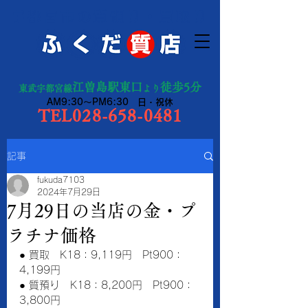
宇都宮市の質預り・買取り
江曽島駅東口
徒歩5分
東武宇都宮線
より
AM9:30～PM6:30 日・祝休
TEL028-658-0481
記事
fukuda7103
2024年7月29日
7月29日の当店の金・プ
ラチナ価格
● 買取　K18：9,119円　Pt900：
4,199円　
● 質預り　K18：8,200円　Pt900：
3,800円