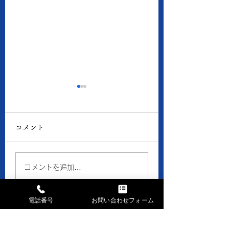
8月6日の当店の金・プ
8月5日の当店の
ラチナ価格
ラチナ価格
コメント
● 買取 K18：17,016
● 買取 K18：16,
円 Pt900：8,050円 ●
円 Pt900：7,94
質預り K18：15,300
質預り K18：14,
コメントを追加…
円 Pt900：7,200円 ※
円 Pt900：7,10
１ｇの消費税込価格です。
１ｇの消費税込価格
電話番号
お問い合わせフォーム
※現在、貴金属価格が高騰
※現在、貴金属価格
しています。 一部メーカ
しています。 一部
ーのインゴット・コイン等
ーのインゴット・コ