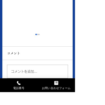
8月6日の当店の金・プ
8月5日の当店の
ラチナ価格
ラチナ価格
コメント
● 買取 K18：17,016
● 買取 K18：16,
円 Pt900：8,050円 ●
円 Pt900：7,94
質預り K18：15,300
質預り K18：14,
コメントを追加…
円 Pt900：7,200円 ※
円 Pt900：7,10
１ｇの消費税込価格です。
１ｇの消費税込価格
※現在、貴金属価格が高騰
※現在、貴金属価格
電話番号
お問い合わせフォーム
しています。 一部メーカ
しています。 一部
ーのインゴット・コイン等
ーのインゴット・コ
お問い合せはお気軽に
の製品や商品の買取金額が
の製品や商品の買取