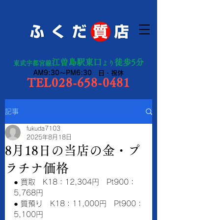
宇都宮市の質預り・買取り
江曽島駅東口
徒歩5分
東武宇都宮線
より
AM9:30～PM6:30 日・祝休
TEL028-658-0481
記事
fukuda7103
2025年8月18日
8月18日の当店の金・プ
ラチナ価格
● 買取　K18：12,304円　Pt900：
5,768円
● 質預り　K18：11,000円　Pt900：
5,100円