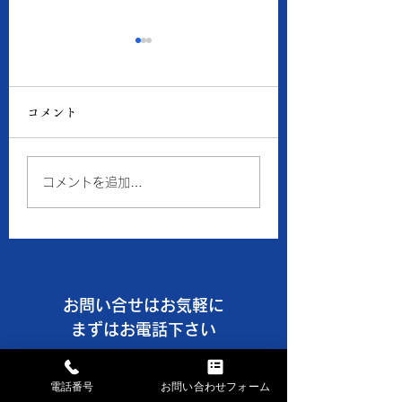
8月6日の当店の金・プ
8月5日の当店の
ラチナ価格
ラチナ価格
コメント
● 買取 K18：17,016
● 買取 K18：16,
円 Pt900：8,050円 ●
円 Pt900：7,94
質預り K18：15,300
質預り K18：14,
コメントを追加…
円 Pt900：7,200円 ※
円 Pt900：7,10
１ｇの消費税込価格です。
１ｇの消費税込価格
※現在、貴金属価格が高騰
※現在、貴金属価格
しています。 一部メーカ
しています。 一部
ーのインゴット・コイン等
ーのインゴット・コ
お問い合せはお気軽に
の製品や商品の買取金額が
の製品や商品の買取
高額になる場合、 当店で
高額になる場合、 
まずはお電話下さい
はお取引できなかったり、
はお取引できなかっ
TEL028-658-0481
買取金額の上限を制限させ
買取金額の上限を制
電話番号
お問い合わせフォーム
ていただく事がございます
ていただく事がござ
AM9:30～PM6:30 日・祝休