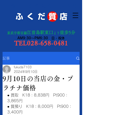
宇都宮市の質預り・買取り
江曽島駅東口
徒歩5分
東武宇都宮線
より
AM9:30～PM6:30 日・祝休
TEL028-658-0481
記事
fukuda7103
2024年9月10日
9月10日の当店の金・プ
ラチナ価格
● 買取　K18：8,838円　Pt900：
3,865円　
● 質預り　K18：8,000円　Pt900：
3,400円