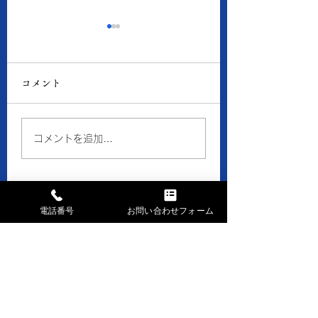
8月5日の当店の金・プ
8月4日の当店の
ラチナ価格
ラチナ価格
コメント
● 買取 K18：16,193
● 買取 K18：16,
円 Pt900：7,941円 ●
円 Pt900：7,48
質預り K18：14,500
質預り K18：14,
コメントを追加…
円 Pt900：7,100円 ※
円 Pt900：6,70
１ｇの消費税込価格です。
１ｇの消費税込価格
※現在、貴金属価格が高騰
※現在、貴金属価格
しています。 一部メーカ
しています。 一部
電話番号
お問い合わせフォーム
ーのインゴット・コイン等
ーのインゴット・コ
お問い合せはお気軽に
の製品や商品の買取金額が
の製品や商品の買取
高額になる場合、 当店で
高額になる場合、 
まずはお電話下さい
はお取引できなかったり、
はお取引できなかっ
TEL028-658-0481
買取金額の上限を制限させ
買取金額の上限を制
ていただく事がございます
ていただく事がござ
AM9:30～PM6:30 日・祝休