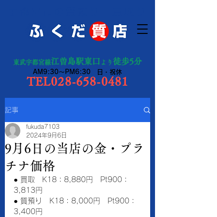
宇都宮市の質預り・買取り
江曽島駅東口
徒歩5分
東武宇都宮線
より
AM9:30～PM6:30 日・祝休
TEL028-658-0481
記事
fukuda7103
2024年9月6日
9月6日の当店の金・プラ
チナ価格
● 買取　K18：8,880円　Pt900：
3,813円　
● 質預り　K18：8,000円　Pt900：
3,400円