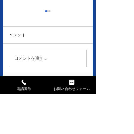
8月6日の当店の金・プ
8月5日の当店の
ラチナ価格
ラチナ価格
コメント
● 買取 K18：17,016
● 買取 K18：16,
円 Pt900：8,050円 ●
円 Pt900：7,94
質預り K18：15,300
質預り K18：14,
コメントを追加…
円 Pt900：7,200円 ※
円 Pt900：7,10
１ｇの消費税込価格です。
１ｇの消費税込価格
※現在、貴金属価格が高騰
※現在、貴金属価格
しています。 一部メーカ
しています。 一部
電話番号
お問い合わせフォーム
ーのインゴット・コイン等
ーのインゴット・コ
お問い合せはお気軽に
の製品や商品の買取金額が
の製品や商品の買取
高額になる場合、 当店で
高額になる場合、 
まずはお電話下さい
はお取引できなかったり、
はお取引できなかっ
TEL028-658-0481
買取金額の上限を制限させ
買取金額の上限を制
ていただく事がございます
ていただく事がござ
AM9:30～PM6:30 日・祝休