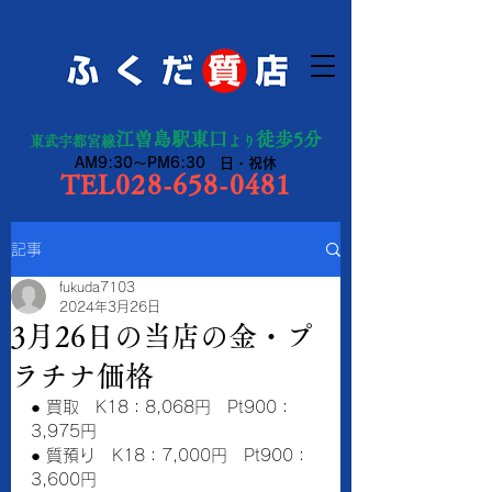
宇都宮市の質預り・買取り
江曽島駅東口
徒歩5分
東武宇都宮線
より
AM9:30～PM6:30 日・祝休
TEL028-658-0481
記事
fukuda7103
2024年3月26日
3月26日の当店の金・プ
ラチナ価格
● 買取　K18：8,068円　Pt900：
3,975円　
● 質預り　K18：7,000円　Pt900：
3,600円