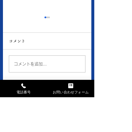
8月6日の当店の金・プ
8月5日の当店の
ラチナ価格
ラチナ価格
コメント
● 買取 K18：17,016
● 買取 K18：16,
円 Pt900：8,050円 ●
円 Pt900：7,94
質預り K18：15,300
質預り K18：14,
コメントを追加…
円 Pt900：7,200円 ※
円 Pt900：7,10
１ｇの消費税込価格です。
１ｇの消費税込価格
※現在、貴金属価格が高騰
※現在、貴金属価格
しています。 一部メーカ
しています。 一部
電話番号
お問い合わせフォーム
ーのインゴット・コイン等
ーのインゴット・コ
お問い合せはお気軽に
の製品や商品の買取金額が
の製品や商品の買取
高額になる場合、 当店で
高額になる場合、 
まずはお電話下さい
はお取引できなかったり、
はお取引できなかっ
TEL028-658-0481
買取金額の上限を制限させ
買取金額の上限を制