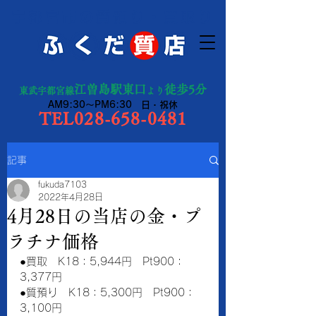
宇都宮市の質預り・買取り
江曽島駅東口
徒歩5分
東武宇都宮線
より
AM9:30～PM6:30 日・祝休
TEL028-658-0481
記事
fukuda7103
2022年4月28日
4月28日の当店の金・プ
ラチナ価格
●買取　K18：5,944円　Pt900：
3,377円　　
●質預り　K18：5,300円　Pt900：
3,100円