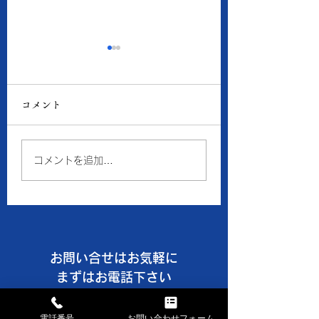
8月5日の当店の金・プ
8月4日の当店の
ラチナ価格
ラチナ価格
コメント
● 買取 K18：16,193
● 買取 K18：16,
円 Pt900：7,941円 ●
円 Pt900：7,48
質預り K18：14,500
質預り K18：14,
コメントを追加…
円 Pt900：7,100円 ※
円 Pt900：6,70
１ｇの消費税込価格です。
１ｇの消費税込価格
※現在、貴金属価格が高騰
※現在、貴金属価格
しています。 一部メーカ
しています。 一部
ーのインゴット・コイン等
ーのインゴット・コ
お問い合せはお気軽に
の製品や商品の買取金額が
の製品や商品の買取
高額になる場合、 当店で
高額になる場合、 
まずはお電話下さい
はお取引できなかったり、
はお取引できなかっ
TEL028-658-0481
買取金額の上限を制限させ
買取金額の上限を制
電話番号
お問い合わせフォーム